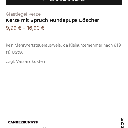
Glastiegel Kerze
Kerze mit Spruch Hundepups Löscher
9,99
€
–
16,90
€
Kein Mehrwertsteuerausweis, da Kleinunternehmer nach §19
(1) UStG.
zzgl.
Versandkosten
L
K
I
O
N
N