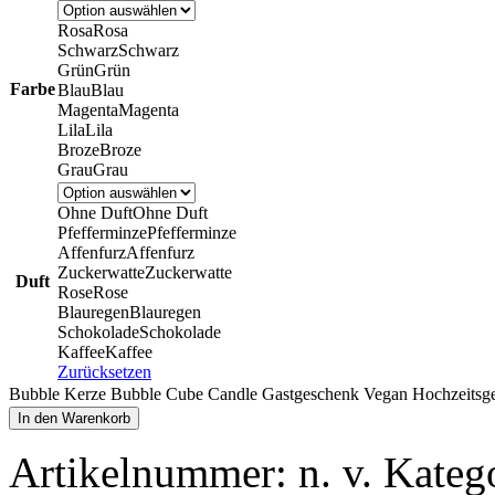
Rosa
Rosa
Schwarz
Schwarz
Grün
Grün
Farbe
Blau
Blau
Magenta
Magenta
Lila
Lila
Broze
Broze
Grau
Grau
Ohne Duft
Ohne Duft
Pfefferminze
Pfefferminze
Affenfurz
Affenfurz
Zuckerwatte
Zuckerwatte
Duft
Rose
Rose
Blauregen
Blauregen
Schokolade
Schokolade
Kaffee
Kaffee
Zurücksetzen
Bubble Kerze Bubble Cube Candle Gastgeschenk Vegan Hochzeitsg
In den Warenkorb
Artikelnummer:
n. v.
Kateg