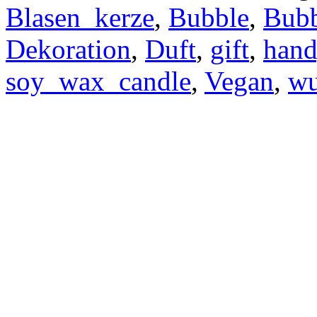
Blasen_kerze
,
Bubble
,
Bubb
Dekoration
,
Duft
,
gift
,
hand
soy_wax_candle
,
Vegan
,
wu