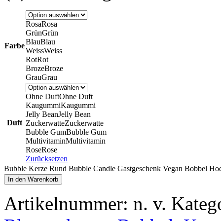
Rosa
Rosa
Grün
Grün
Blau
Blau
Farbe
Weiss
Weiss
Rot
Rot
Broze
Broze
Grau
Grau
Ohne Duft
Ohne Duft
Kaugummi
Kaugummi
Jelly Bean
Jelly Bean
Duft
Zuckerwatte
Zuckerwatte
Bubble Gum
Bubble Gum
Multivitamin
Multivitamin
Rose
Rose
Zurücksetzen
Bubble Kerze Rund Bubble Candle Gastgeschenk Vegan Bobbel Hoc
In den Warenkorb
Artikelnummer:
n. v.
Kateg