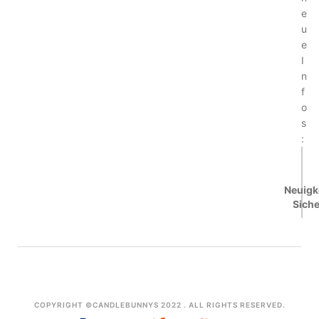
e
u
e
I
n
f
o
s
:
Neuigk
Siche
COPYRIGHT ©CANDLEBUNNYS 2022 . ALL RIGHTS RESERVED.