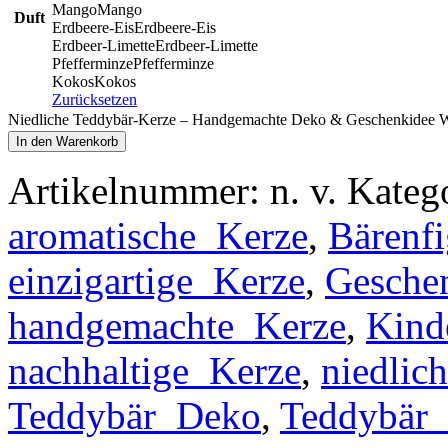
Mango
Mango
Duft
Erdbeere-Eis
Erdbeere-Eis
Erdbeer-Limette
Erdbeer-Limette
Pfefferminze
Pfefferminze
Kokos
Kokos
Zurücksetzen
Niedliche Teddybär-Kerze – Handgemachte Deko & Geschenkidee 
In den Warenkorb
Artikelnummer:
n. v.
Kateg
aromatische_Kerze
,
Bärenf
einzigartige_Kerze
,
Gesche
handgemachte_Kerze
,
Kind
nachhaltige_Kerze
,
niedlic
Teddybär_Deko
,
Teddybär_